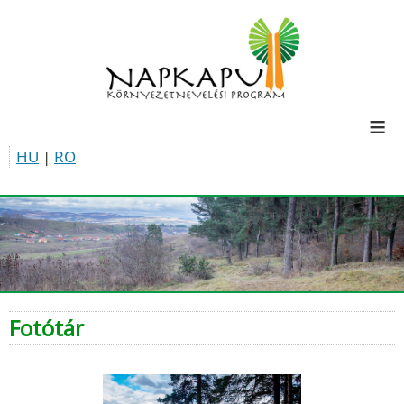
≡
HU
|
RO
Fotótár