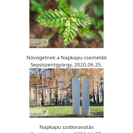
Növögetnek a Napkapu-csemeték
Sepsiszentgyörgy, 2020.06.25.
Napkapu szoboravatás