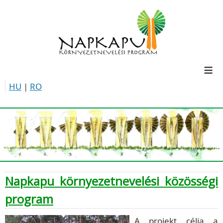
≡
HU
|
RO
Napkapu környezetnevelési közösségi
program
A projekt célja a