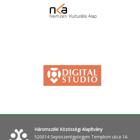
Háromszéki Közösségi Alapítvány
520014 Sepsiszentgyörgym Templom utca 1A