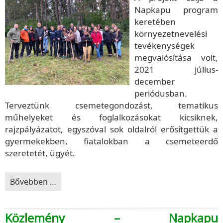
Napkapu program
keretében
környezetnevelési
tevékenységek
megvalósítása volt,
2021 július-
december
periódusban.
Terveztünk csemetegondozást, tematikus
műhelyeket és foglalkozásokat kicsiknek,
rajzpályázatot, egyszóval sok oldalról erősítgettük a
gyermekekben, fiatalokban a csemeteerdő
szeretetét, ügyét.
Bővebben …
Közlemény – Napkapu