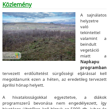
Közlemény
A sajnálatos
helyzetre
való
tekintettel
valamint a
beindult
vegetáció
miatt a
Napkapu
programban
tervezett erdőültetést
sürgősségi
eljárással kell
megoldanunk ezen a héten, az eredetileg tervezett
áprilisi hónap helyett.
A hivatalosságokkal egyeztetve, a diákok
programszerű bevonása nem engedélyezett, így
hivatásos ültetőkre kell bízzuk az 5000 db. juhar és