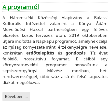
A programról
A Háromszéki Közösségi Alapítvány a Balassi
Kulturális Intézettel valamint a Kónya Ádám
Művelődési Házzal partnerségben egy féléves
előzetes közös tervezés után, 2019 októberében
útjára indította a Napkapu programot, amelynek célja
az ifjúság környezete iránti érzékenységre nevelése,
konkrétan
erdőtelepítés
és
gondozás
. Tíz évet
felölelő, hosszútávú folyamat. E célból egy
környezetnevelési programot bonyolítunk a
sepsiszentgyörgyi Művész moziban, heti
rendszerességgel, több száz alsó és felső tagozatos
diákot megcélozva.
Bővebben …