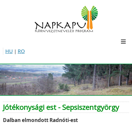
≡
HU
|
RO
Jótékonysági est - Sepsiszentgyörgy
Dalban elmondott Radnóti-est